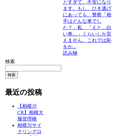
とすぎて、不安になり
ます。もし、ひき逃げ
にあっても、警察「相
手はどんな車でし
た？」私 「えと…白
い車…」くらいしか言
えません。これでは恥
をか...
読み物
検索
検索
最近の投稿
【相模川
CR】相模大
堰管理橋
相模川サイ
クリングロ