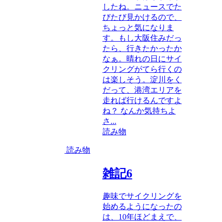
したね。ニュースでた
びたび見かけるので、
ちょっと気になりま
す。もし大阪住みだっ
たら、行きたかったか
なぁ。晴れの日にサイ
クリングがてら行くの
は楽しそう。淀川をく
だって、港湾エリアを
走れば行けるんですよ
ね？ なんか気持ちよ
さ...
読み物
読み物
雑記6
趣味でサイクリングを
始めるようになったの
は、10年ほどまえで、