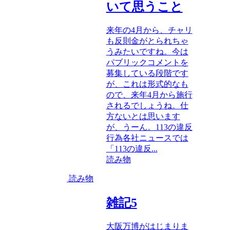
いて思うこと
来年の4月から、チャリ
も反則金がとられちゃ
うみたいですね。今は
パブリックコメントを
募集している段階です
が、これは形式的なも
ので、来年4月から施行
されるでしょうね。仕
方ないとは思います
が、うーん。113の違反
行為各社ニュースでは
「113の違反...
読み物
読み物
雑記5
大阪万博がはじまりま