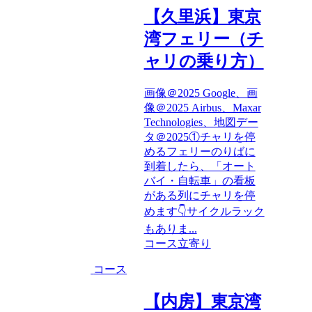
【久里浜】東京
湾フェリー（チ
ャリの乗り方）
画像＠2025 Google、画
像＠2025 Airbus、Maxar
Technologies、地図デー
タ＠2025①チャリを停
めるフェリーのりばに
到着したら、「オート
バイ・自転車」の看板
がある列にチャリを停
めます👇サイクルラック
もありま...
コース
立寄り
コース
【内房】東京湾