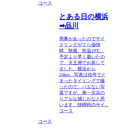
コース
とある日の横浜
➡品川
用事があったのでサイ
クリングがてら😄快
晴、順風、気温19℃。
予定より早く着いたの
で、天王洲でお茶して
ました。横浜から
24km。写真は信号でと
まったタイミングで撮
ったので、バエない写
真ですが、第一京浜の
リアルな感じかなと思
います。快晴時のサイ...
コース
コース