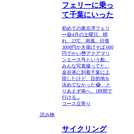
フェリーに乗っ
て千葉にいった
初めての東京湾フェリ
ー😆4月の土曜日。晴
れ、23℃、南風。往復
3000円かき揚げそば 600
円でかい😳アクアマリ
ンエース号という船。
みんな写真撮ってた。
金谷港に到着千葉に上
陸したけど、目的地を
決めてなかった😂 と
りあえず南へ。1時間で
行ける...
コース
立寄り
読み物
サイクリング