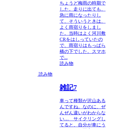
ちょうど梅雨の時期で
した。走りに出ても、
急に雨になったりし
て、そういうときは、
よく雨宿りをしまし
た。当時はよく河川敷
CRをはしっていたの
で、雨宿りはもっぱら
橋の下でした。スマホ
で...
読み物
読み物
雑記7
車って種類が沢山ある
んですね。なのに、ぜ
んぜん違いがわからな
い… サイクリングし
てると、自分が車にう