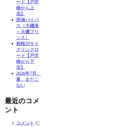
ード【戸沢
橋から上
流】
西湘バイパ
ス（大磯港
～大磯プリ
ンス）
相模川サイ
クリングロ
ード【戸沢
橋から下
流】
2026年7月、
夏、まだこ
ない
最近のコメ
ント
コメント
に