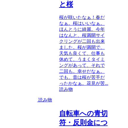
と桜
桜が咲いたなぁ！春だ
なぁ。桜はいいなぁ。
ほんとうに綺麗。今年
はなんと、桜満開サイ
クリングが二回も出来
ました。桜が満開で、
天気も良くて、仕事も
休めて、うまくタイミ
ングがあって、それで
二回も。幸せだなぁ。
でも、昔は桜が苦手だ
ったかなぁ。花見が苦...
読み物
読み物
自転車への青切
符・反則金につ