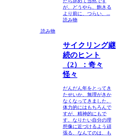
たら辞めて当然です
が、どうやら、飽きる
より前に、つらい、...
読み物
読み物
サイクリング継
続のヒント
（2）：奇々
怪々
だんだん年をとってき
たせいか、無理がきか
なくなってきました。
体力的にはもちろんで
すが、精神的にもで
す。なりたい自分の理
想像に近づけるよう頑
張る、なんてのは、も