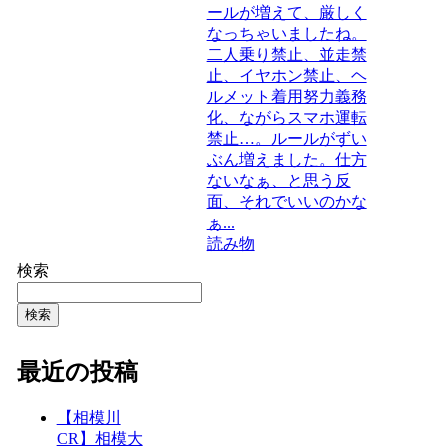
ールが増えて、厳しく
なっちゃいましたね。
二人乗り禁止、並走禁
止、イヤホン禁止、ヘ
ルメット着用努力義務
化、ながらスマホ運転
禁止…。ルールがずい
ぶん増えました。仕方
ないなぁ、と思う反
面、それでいいのかな
ぁ...
読み物
検索
検索
最近の投稿
【相模川
CR】相模大