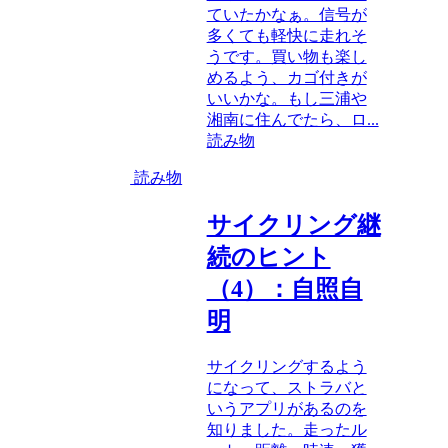
ていたかなぁ。信号が
多くても軽快に走れそ
うです。買い物も楽し
めるよう、カゴ付きが
いいかな。もし三浦や
湘南に住んでたら、ロ...
読み物
読み物
サイクリング継
続のヒント
（4）：自照自
明
サイクリングするよう
になって、ストラバと
いうアプリがあるのを
知りました。走ったル