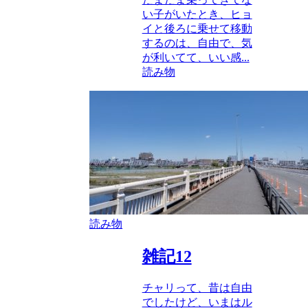
い子がいたとき、ヒョ
イと後ろに乗せて移動
するのは、自由で、気
が利いてて、いい感...
読み物
読み物
雑記12
チャリって、昔は自由
でしたけど、いまはル