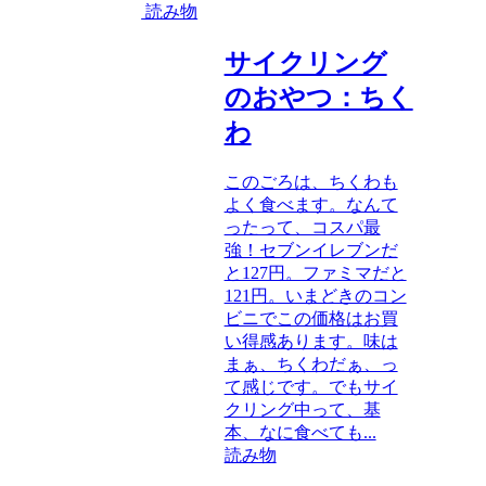
読み物
サイクリング
のおやつ：ちく
わ
このごろは、ちくわも
よく食べます。なんて
ったって、コスパ最
強！セブンイレブンだ
と127円。ファミマだと
121円。いまどきのコン
ビニでこの価格はお買
い得感あります。味は
まぁ、ちくわだぁ、っ
て感じです。でもサイ
クリング中って、基
本、なに食べても...
読み物