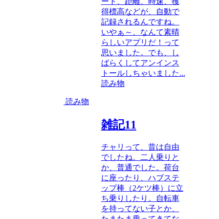
ート、距離、時速、獲
得標高などが、自動で
記録されるんですね。
いやぁ～、なんて素晴
らしいアプリだ！って
思いました。でも、し
ばらくしてアンインス
トールしちゃいました...
読み物
読み物
雑記11
チャリって、昔は自由
でしたね。二人乗りと
か、普通でした。荷台
に座ったり、ハブステ
ップ棒（2ケツ棒）に立
ち乗りしたり。自転車
を持ってない子とか、
たまたま乗ってきてな