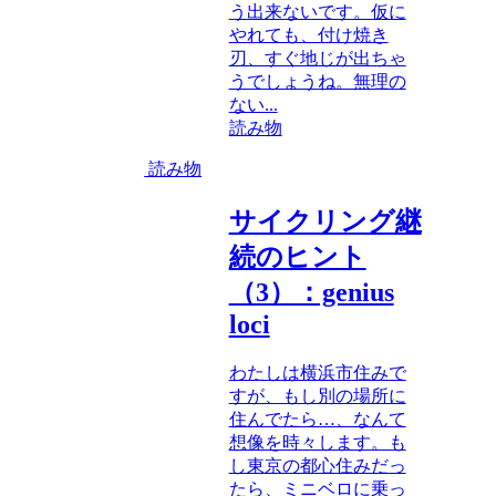
う出来ないです。仮に
やれても、付け焼き
刃、すぐ地じが出ちゃ
うでしょうね。無理の
ない...
読み物
読み物
サイクリング継
続のヒント
（3）：genius
loci
わたしは横浜市住みで
すが、もし別の場所に
住んでたら…、なんて
想像を時々します。も
し東京の都心住みだっ
たら、ミニベロに乗っ