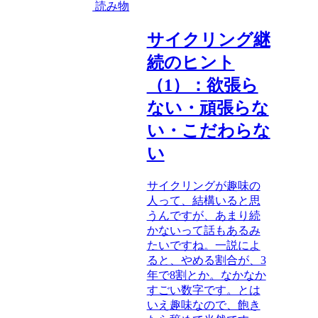
読み物
サイクリング継
続のヒント
（1）：欲張ら
ない・頑張らな
い・こだわらな
い
サイクリングが趣味の
人って、結構いると思
うんですが、あまり続
かないって話もあるみ
たいですね。一説によ
ると、やめる割合が、3
年で8割とか。なかなか
すごい数字です。とは
いえ趣味なので、飽き