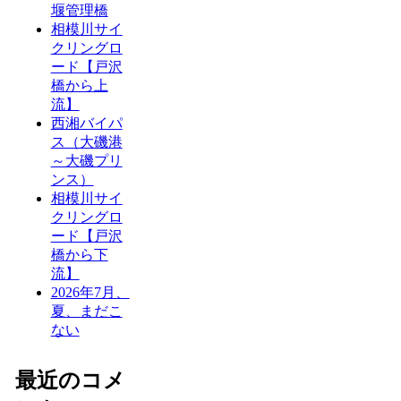
堰管理橋
相模川サイ
クリングロ
ード【戸沢
橋から上
流】
西湘バイパ
ス（大磯港
～大磯プリ
ンス）
相模川サイ
クリングロ
ード【戸沢
橋から下
流】
2026年7月、
夏、まだこ
ない
最近のコメ