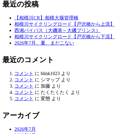
最近の投稿
【相模川CR】相模大堰管理橋
相模川サイクリングロード【戸沢橋から上流】
西湘バイパス（大磯港～大磯プリンス）
相模川サイクリングロード【戸沢橋から下流】
2026年7月、夏、まだこない
最近のコメント
コメント
に
blink1023
より
コメント
に
シマップ
より
コメント
に
加藤
より
コメント
に
たくたくたく
より
コメント
に
変態
より
アーカイブ
2026年7月