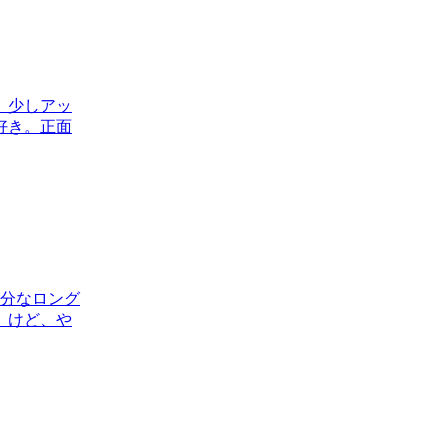
ぁ。少しアッ
好き。正面
十分なロング
。けど、や