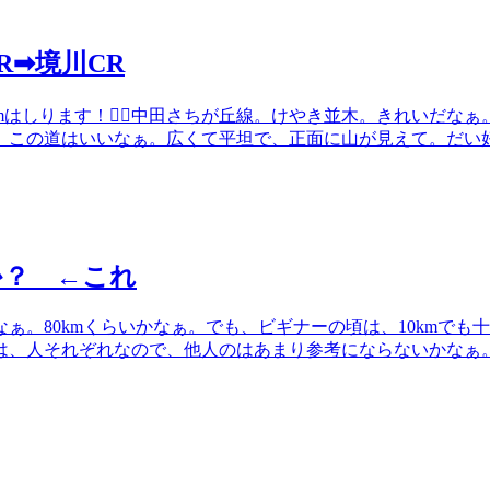
R➡境川CR
mはしります！🚴‍♂️中田さちが丘線。けやき並木。きれいだな
。この道はいいなぁ。広くて平坦で、正面に山が見えて。だい
か？ ←これ
ぁ。80kmくらいかなぁ。でも、ビギナーの頃は、10kmでも
は、人それぞれなので、他人のはあまり参考にならないかなぁ