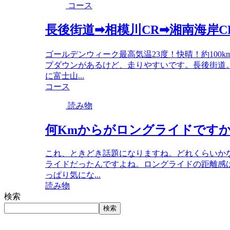
コース
長後街道➡相模川CR➡湘南海岸C
ゴールデンウィーク最高気温23度！快晴！約100k
プダウンがあるけど、走りやすいです。長後街道
に富士山...
コース
読み物
何Kmからがロングライドです
これ、ときどき話題になりますね。どれくらいかな
ライドだったんですよね。ロングライドの距離感
っぱり気にな...
読み物
検索
検索