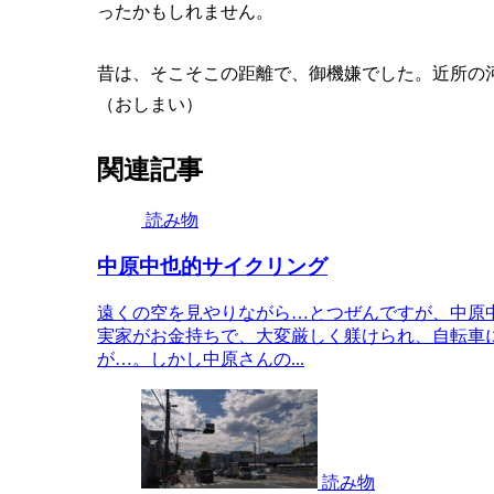
ったかもしれません。
昔は、そこそこの距離で、御機嫌でした。近所の
（おしまい）
関連記事
読み物
中原中也的サイクリング
遠くの空を見やりながら…とつぜんですが、中原
実家がお金持ちで、大変厳しく躾けられ、自転車
が…。しかし中原さんの...
読み物