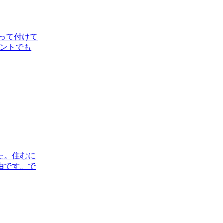
って付けて
メントでも
た。住むに
由です。で