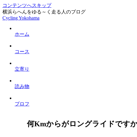
コンテンツへスキップ
横浜らへんをゆる～く走る人のブログ
Cycling Yokohama
ホーム
コース
立寄り
読み物
プロフ
何Kmからがロングライドです