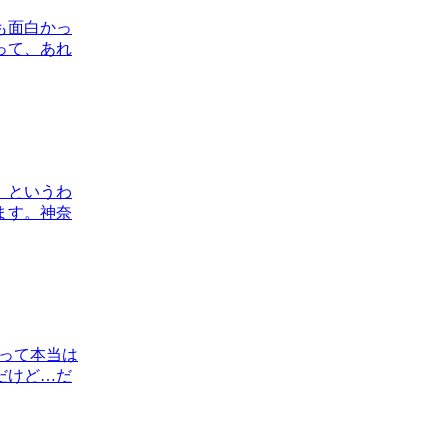
も面白かっ
って、あれ
。というわ
ます。神奈
って本当は
だけど…だ