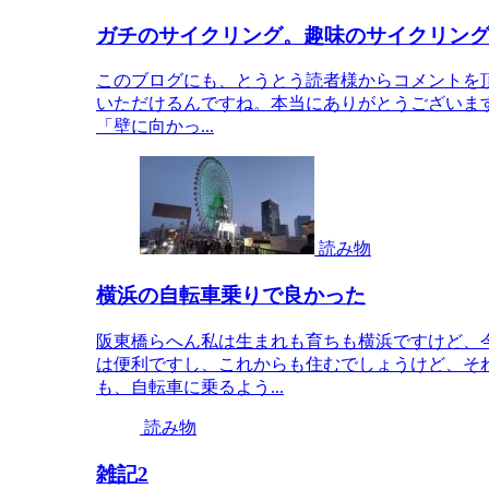
ガチのサイクリング。趣味のサイクリン
このブログにも、とうとう読者様からコメントを
いただけるんですね。本当にありがとうございます
「壁に向かっ...
読み物
横浜の自転車乗りで良かった
阪東橋らへん私は生まれも育ちも横浜ですけど、
は便利ですし、これからも住むでしょうけど、そ
も、自転車に乗るよう...
読み物
雑記2