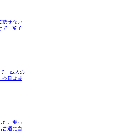
て痩せない
けで、菓子
って、成人の
、今日は成
した。乗っ
も普通に自