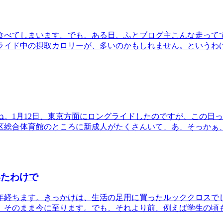
食べてしまいます。でも、ある日、ふとブログ主こんな走って
ライド中の摂取カロリーが、多いのかもしれません。というわ
。1月12日、東京方面にロングライドしたのですが、この日
区総合体育館のところに新成人がたくさんいて、あ、そっかぁ
いたわけで
7年経ちます。きっかけは、生活の足用に買ったルッククロスで
、そのまま今に至ります。でも、それより前、例えば学生の頃