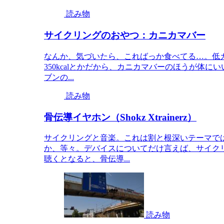
読み物
サイクリングのおやつ：カニカマバー
なんか、気づいたら、こればっか食べてる…。低カ
350kcalとかだから、カニカマバーのほうが体
ブンの...
読み物
骨伝導イヤホン（Shokz Xtrainerz）
サイクリングと音楽。これは割と根深いテーマで
か、等々。デバイスについてだけ言えば、サイク
聴くとなると、骨伝導...
読み物