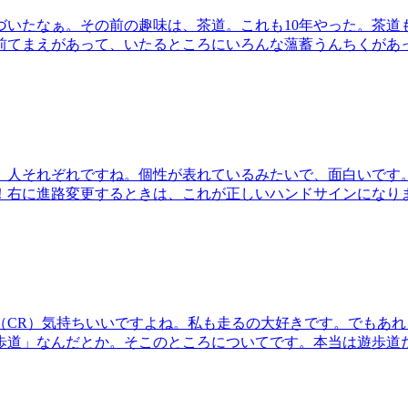
づいたなぁ。その前の趣味は、茶道。これも10年やった。茶道
前てまえがあって、いたるところにいろんな薀蓄うんちくがあ
、人それぞれですね。個性が表れているみたいで、面白いです
！右に進路変更するときは、これが正しいハンドサインになり
（CR）気持ちいいですよね。私も走るの大好きです。でもあれ
歩道」なんだとか。そこのところについてです。本当は遊歩道