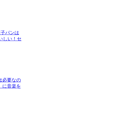
菓子パンは
いしい！セ
は必要なの
、に音楽を