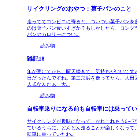
サイクリングのおやつ：菓子パンのこと
走っててコンビニに寄ると、ついつい菓子パンを
のは菓子パン食いすぎか？もしかしたら、ロング
パンのカロリーについ...
読み物
雑記18
年が明けてから、晴天続きで、気持ちがいいですね
日だったんですね。第二京浜を走ってたら、大田
人式なんだぁ、大...
読み物
自転車乗りになる前も自転車には乗って
サイクリングが趣味になって、かれこれもう6～
ているうちに、どんどん走ることが楽しくなって
転車に乗っていたわ...