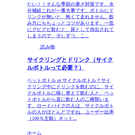
たい！！そんな季節の暑さ対策です。水
分補給これが一番大事です。ボトルにド
リンクが無いと、怖くて走れません。飲
み方にもちょっとコツがあります。一気
にグビグビ飲むと、尿として排出されて
しまうので、少しずつ、こ...
読み物
サイクリングとドリンク（サイク
ルボトルって必要？）
ペットボトル or サイクルボトル？サイ
クリング中にドリンクを飲むのに、サイ
クルボトルに移し替えて飲む人と、ペッ
トボトルから直に飲む人の二種類いま
す。ロードバイクの人は、サイクルボト
ルの人がほとんどですね。ユーザー比率
（100％主観）ネット...
ホーム