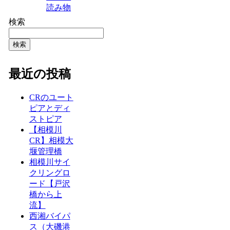
読み物
検索
検索
最近の投稿
CRのユート
ピアとディ
ストピア
【相模川
CR】相模大
堰管理橋
相模川サイ
クリングロ
ード【戸沢
橋から上
流】
西湘バイパ
ス（大磯港