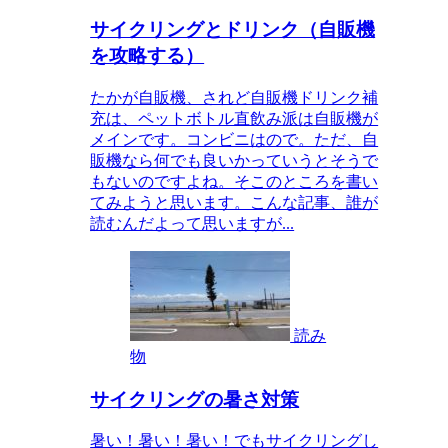
サイクリングとドリンク（自販機
を攻略する）
たかが自販機、されど自販機ドリンク補
充は、ペットボトル直飲み派は自販機が
メインです。コンビニはので。ただ、自
販機なら何でも良いかっていうとそうで
もないのですよね。そこのところを書い
てみようと思います。こんな記事、誰が
読むんだよって思いますが...
読み
物
サイクリングの暑さ対策
暑い！暑い！暑い！でもサイクリングし