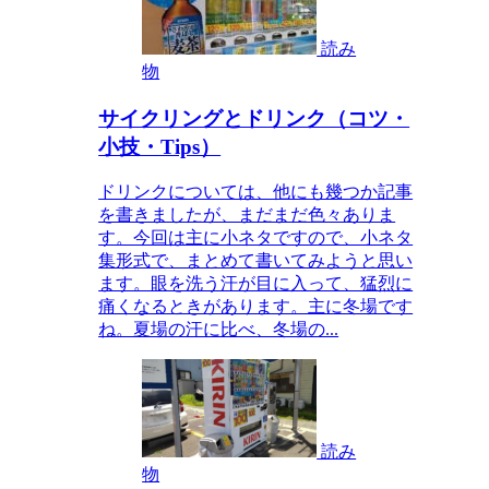
読み
物
サイクリングとドリンク（コツ・
小技・Tips）
ドリンクについては、他にも幾つか記事
を書きましたが、まだまだ色々ありま
す。今回は主に小ネタですので、小ネタ
集形式で、まとめて書いてみようと思い
ます。眼を洗う汗が目に入って、猛烈に
痛くなるときがあります。主に冬場です
ね。夏場の汗に比べ、冬場の...
読み
物