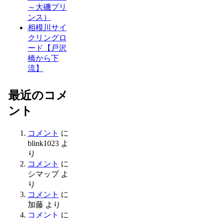
～大磯プリ
ンス）
相模川サイ
クリングロ
ード【戸沢
橋から下
流】
最近のコメ
ント
コメント
に
blink1023
よ
り
コメント
に
シマップ
よ
り
コメント
に
加藤
より
コメント
に