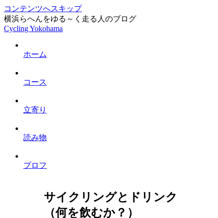
コンテンツへスキップ
横浜らへんをゆる～く走る人のブログ
Cycling Yokohama
ホーム
コース
立寄り
読み物
プロフ
サイクリングとドリンク
（何を飲むか？）