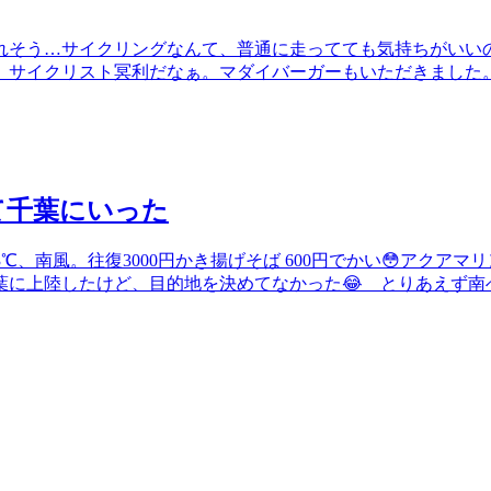
れそう…サイクリングなんて、普通に走ってても気持ちがいい
。サイクリスト冥利だなぁ。マダイバーガーもいただきました
て千葉にいった
℃、南風。往復3000円かき揚げそば 600円でかい😳アクアマ
に上陸したけど、目的地を決めてなかった😂 とりあえず南