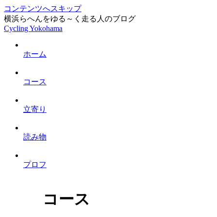
コンテンツへスキップ
横浜らへんをゆる～く走る人のブログ
Cycling Yokohama
ホーム
コース
立寄り
読み物
プロフ
コース