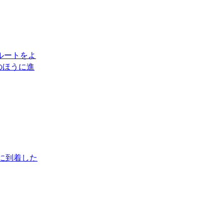
ルートをよ
のほうに進
りばに到着した