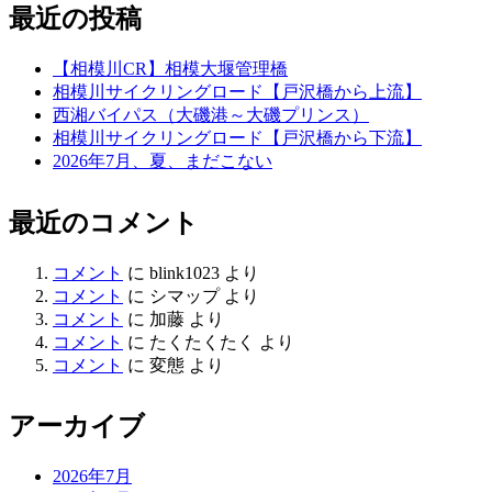
最近の投稿
【相模川CR】相模大堰管理橋
相模川サイクリングロード【戸沢橋から上流】
西湘バイパス（大磯港～大磯プリンス）
相模川サイクリングロード【戸沢橋から下流】
2026年7月、夏、まだこない
最近のコメント
コメント
に
blink1023
より
コメント
に
シマップ
より
コメント
に
加藤
より
コメント
に
たくたくたく
より
コメント
に
変態
より
アーカイブ
2026年7月