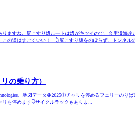
ありますね。尻こすり坂ルートは坂がキツイので、久里浜海岸
。この道はすごくいい！！👆尻こすり坂をのぼらず、トンネル
ャリの乗り方）
xar Technologies、地図データ＠2025①チャリを停めるフェリーの
を停めます👇サイクルラックもありま...