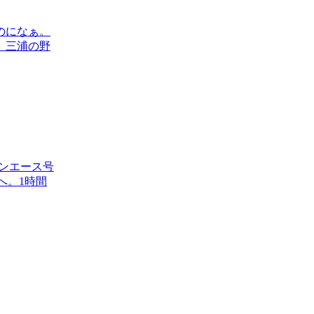
のになぁ。
。三浦の野
リンエース号
へ。1時間