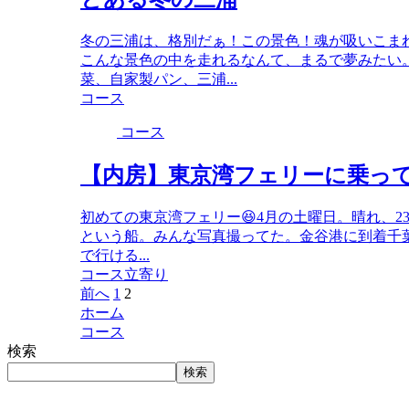
冬の三浦は、格別だぁ！この景色！魂が吸いこま
こんな景色の中を走れるなんて、まるで夢みたい
菜、自家製パン、三浦...
コース
コース
【内房】東京湾フェリーに乗っ
初めての東京湾フェリー😆4月の土曜日。晴れ、23
という船。みんな写真撮ってた。金谷港に到着千葉
で行ける...
コース
立寄り
前へ
1
2
ホーム
コース
検索
検索