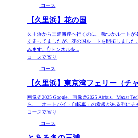
コース
【久里浜】花の国
久里浜から三浦海岸へ行くのに、幾つかルートが
く走ってましたが、花の国ルートを開拓しました
みます。👆トンネルを...
コース
立寄り
コース
【久里浜】東京湾フェリー（チ
画像＠2025 Google、画像＠2025 Airbus、Ma
ら、「オートバイ・自転車」の看板がある列にチャリ
コース
立寄り
コース
とある冬の三浦