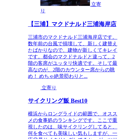
立寄
り
【三浦】マクドナルド三浦海岸店
三浦市のマクドナルド三浦海岸店です。
数年前の台風で損壊して、新しく建替え
たばかりなので、建物が新しくてキレイ
です。都会のマクドナルドと違って、2
階の客席がユッタリ快適です。そして最
高なのが、2階のカウンター席からの眺
め！ めちゃ絶景🤯わりと...
立寄り
サイクリング飯 Best10
横浜からロングライドの範囲で、オスス
メの食事処のランキングです。ここで重
視したのは、味サイクリングしてると、
何を食べても美味しい気もしますが、一