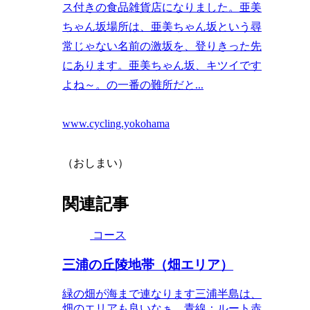
ス付きの食品雑貨店になりました。亜美
ちゃん坂場所は、亜美ちゃん坂という尋
常じゃない名前の激坂を、登りきった先
にあります。亜美ちゃん坂、キツイです
よね～。の一番の難所だと...
www.cycling.yokohama
（おしまい）
関連記事
コース
三浦の丘陵地帯（畑エリア）
緑の畑が海まで連なります三浦半島は、
畑のエリアも良いなぁ。青線：ルート赤