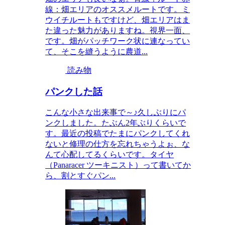
線：畑エリアのオススメルートです。ミ
ウイチルートもですけど、畑エリアはま
た違った魅力がありますね。視界一面、
です。畑がパッチワーク状に連なってい
て、そこを縫うように農道...
読み物
パンクした話
こんな小さな出来事で～♪久しぶりにパ
ンクしました。たぶん2年ぶりくらいで
す。最近の投稿でたまにパンクしてくれ
ないと修理の仕方を忘れちゃうよぉ、な
んて心配してるくらいです。タイヤ
（Panaracer ツーキニスト）って書いてか
ら、割とすぐパン...