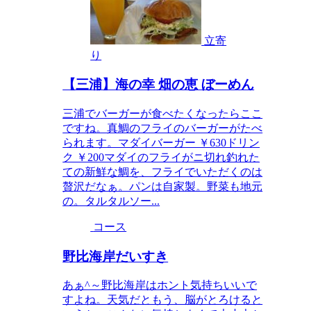
立寄
り
【三浦】海の幸 畑の恵 ぼーめん
三浦でバーガーが食べたくなったらここ
ですね。真鯛のフライのバーガーがたべ
られます。マダイバーガー ￥630ドリン
ク ￥200マダイのフライがニ切れ釣れた
ての新鮮な鯛を、フライでいただくのは
贅沢だなぁ。パンは自家製。野菜も地元
の。タルタルソー...
コース
野比海岸だいすき
あぁ^～野比海岸はホント気持ちいいで
すよね。天気だともう、脳がとろけると