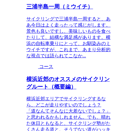
三浦半島一周（ミウイチ）
サイクリングで三浦半島一周すると、あ
あ今日はよく走ったって感じがします。
景色も良いですし、美味しいものを食べ
たりして、結構な満足感があります。横
浜の自転車乗りにとって、お馴染みのミ
ウイチですが、これまで、あまり分析的
な視点では語られてこなか...
コース
横浜近郊のオススメのサイクリン
グルート（概要編）
横浜近郊エリアでサイクリングするな
ら、どこが走りやすいのでしょう？
「道なんてそんなに大差ないでしょ？」
と思われるかもしれません。でも、晴れ
た休日ともなると、サイクリング勢がた
くさん走る道と、そうでない道がハッキ