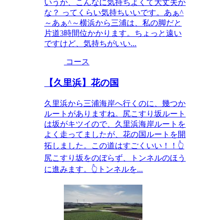
いうか、こんなに気持ちよくて大丈夫か
な？ ってくらい気持ちいいです。あぁ^
～あぁ^～横浜から三浦は、私の脚だと
片道3時間位かかります。ちょっと遠い
ですけど、気持ちがいい...
コース
【久里浜】花の国
久里浜から三浦海岸へ行くのに、幾つか
ルートがありますね。尻こすり坂ルート
は坂がキツイので、久里浜海岸ルートを
よく走ってましたが、花の国ルートを開
拓しました。この道はすごくいい！！👆
尻こすり坂をのぼらず、トンネルのほう
に進みます。👆トンネルを...