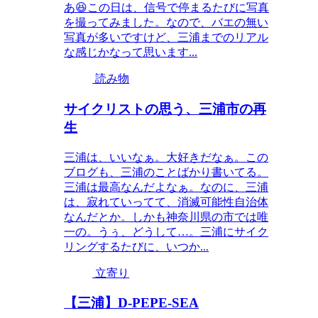
あ😆この日は、信号で停まるたびに写真
を撮ってみました。なので、バエの無い
写真が多いですけど、三浦までのリアル
な感じかなって思います...
読み物
サイクリストの思う、三浦市の再
生
三浦は、いいなぁ。大好きだなぁ。この
ブログも、三浦のことばかり書いてる。
三浦は最高なんだよなぁ。なのに、三浦
は、寂れていってて、消滅可能性自治体
なんだとか。しかも神奈川県の市では唯
一の。うぅ、どうして…。三浦にサイク
リングするたびに、いつか...
立寄り
【三浦】D-PEPE-SEA