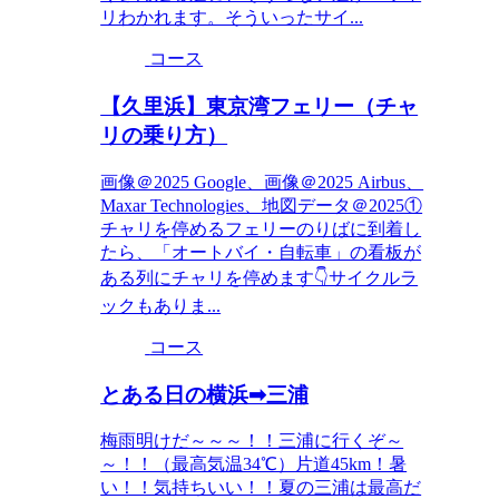
リわかれます。そういったサイ...
コース
【久里浜】東京湾フェリー（チャ
リの乗り方）
画像＠2025 Google、画像＠2025 Airbus、
Maxar Technologies、地図データ＠2025①
チャリを停めるフェリーのりばに到着し
たら、「オートバイ・自転車」の看板が
ある列にチャリを停めます👇サイクルラ
ックもありま...
コース
とある日の横浜➡三浦
梅雨明けだ～～～！！三浦に行くぞ～
～！！（最高気温34℃）片道45km！暑
い！！気持ちいい！！夏の三浦は最高だ