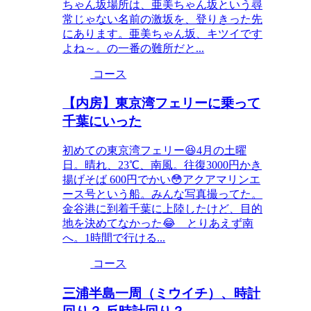
ちゃん坂場所は、亜美ちゃん坂という尋
常じゃない名前の激坂を、登りきった先
にあります。亜美ちゃん坂、キツイです
よね～。の一番の難所だと...
コース
【内房】東京湾フェリーに乗って
千葉にいった
初めての東京湾フェリー😆4月の土曜
日。晴れ、23℃、南風。往復3000円かき
揚げそば 600円でかい😳アクアマリンエ
ース号という船。みんな写真撮ってた。
金谷港に到着千葉に上陸したけど、目的
地を決めてなかった😂 とりあえず南
へ。1時間で行ける...
コース
三浦半島一周（ミウイチ）、時計