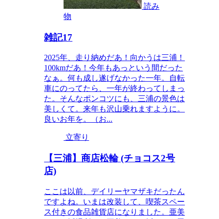
読み
物
雑記17
2025年、走り納めだあ！向かうは三浦！
100kmだあ！今年もあっという間だった
なぁ。何も成し遂げなかった一年。自転
車にのってたら、一年が終わってしまっ
た。そんなポンコツにも、三浦の景色は
美しくて。来年も沢山乗れますように。
良いお年を。（お...
立寄り
【三浦】商店松輪 (チョコス2号
店)
ここは以前、デイリーヤマザキだったん
ですよね。いまは改装して、喫茶スペー
ス付きの食品雑貨店になりました。亜美