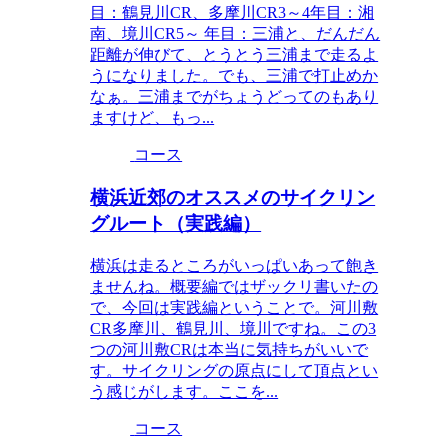
目：鶴見川CR、多摩川CR3～4年目：湘
南、境川CR5～ 年目：三浦と、だんだん
距離が伸びて、とうとう三浦まで走るよ
うになりました。でも、三浦で打止めか
なぁ。三浦までがちょうどってのもあり
ますけど、もっ...
コース
横浜近郊のオススメのサイクリン
グルート（実践編）
横浜は走るところがいっぱいあって飽き
ませんね。概要編ではザックリ書いたの
で、今回は実践編ということで。河川敷
CR多摩川、鶴見川、境川ですね。この3
つの河川敷CRは本当に気持ちがいいで
す。サイクリングの原点にして頂点とい
う感じがします。ここを...
コース