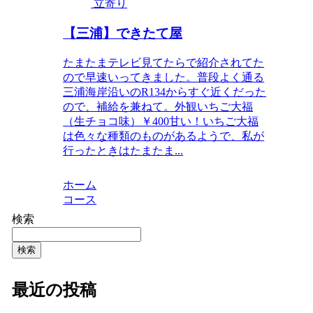
立寄り
【三浦】できたて屋
たまたまテレビ見てたらで紹介されてた
ので早速いってきました。普段よく通る
三浦海岸沿いのR134からすぐ近くだった
ので、補給を兼ねて。外観いちご大福
（生チョコ味）￥400甘い！いちご大福
は色々な種類のものがあるようで、私が
行ったときはたまたま...
ホーム
コース
検索
検索
最近の投稿