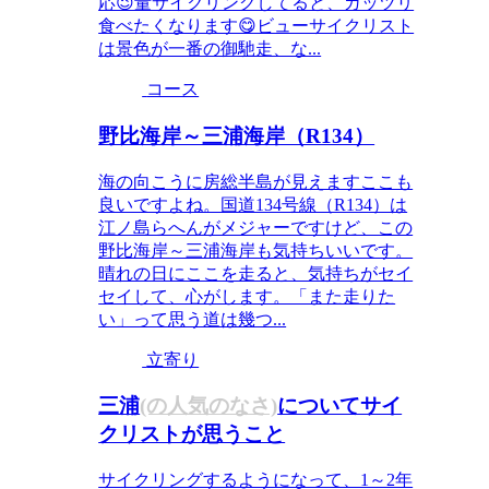
応😉量サイクリングしてると、ガッツリ
食べたくなります😋ビューサイクリスト
は景色が一番の御馳走、な...
コース
野比海岸～三浦海岸（R134）
海の向こうに房総半島が見えますここも
良いですよね。国道134号線（R134）は
江ノ島らへんがメジャーですけど、この
野比海岸～三浦海岸も気持ちいいです。
晴れの日にここを走ると、気持ちがセイ
セイして、心がします。「また走りた
い」って思う道は幾つ...
立寄り
三浦
(の人気のなさ)
についてサイ
クリストが思うこと
サイクリングするようになって、1～2年