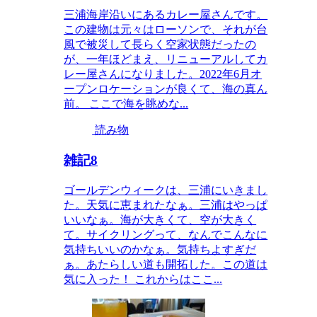
三浦海岸沿いにあるカレー屋さんです。
この建物は元々はローソンで、それが台
風で被災して長らく空家状態だったの
が、一年ほどまえ、リニューアルしてカ
レー屋さんになりました。2022年6月オ
ープンロケーションが良くて、海の真ん
前。 ここで海を眺めな...
読み物
雑記8
ゴールデンウィークは、三浦にいきまし
た。天気に恵まれたなぁ。三浦はやっぱ
いいなぁ。海が大きくて、空が大きく
て。サイクリングって、なんでこんなに
気持ちいいのかなぁ。気持ちよすぎだ
ぁ。あたらしい道も開拓した。この道は
気に入った！ これからはここ...