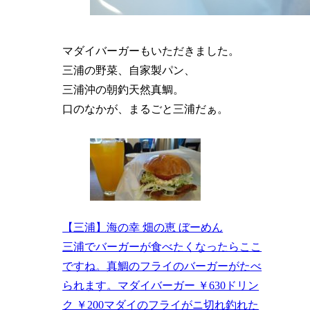
マダイバーガーもいただきました。
三浦の野菜、自家製パン、
三浦沖の朝釣天然真鯛。
口のなかが、まるごと三浦だぁ。
【三浦】海の幸 畑の恵 ぼーめん
三浦でバーガーが食べたくなったらここ
ですね。真鯛のフライのバーガーがたべ
られます。マダイバーガー ￥630ドリン
ク ￥200マダイのフライがニ切れ釣れた