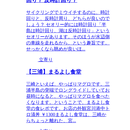
回り？ 反時計回り？
サイクリングでミウイチするのに、時計
回りと、反時計周り、どちらが良いので
しょう？ セオリー的には時計回り「半
島は時計回り、湖は反時計回り」という
セオリーがあります。そのほうが水辺側
の車線を走れるから、という趣旨です。
せっかくなら眺めが良いほ...
立寄り
【三浦】まるよし食堂
三崎といえば、やっぱりマグロです。三
浦半島の突端でロングライドしていてお
昼時になると、やっぱりマグロを食べた
くなります。ということで、まるよし食
堂の食レポです。お店の外観宮川港中ト
ロ漬丼 ￥1300まるよし食堂は、三崎か
らちょっと離れた、宮...