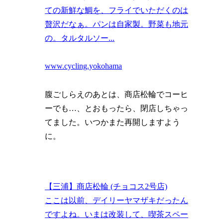
ての新鮮な鯛を、フライでいただくのは
贅沢だなぁ。パンは自家製。野菜も地元
の。タルタルソー...
www.cycling.yokohama
腹ごしらえのあとは、商店松輪でコーヒ
ーでも…、とおもったら、閉店しちゃっ
てました。いつかまた再開しますよう
に。
【三浦】商店松輪 (チョコス2号店)
ここは以前、デイリーヤマザキだったん
ですよね。いまは改装して、喫茶スペー