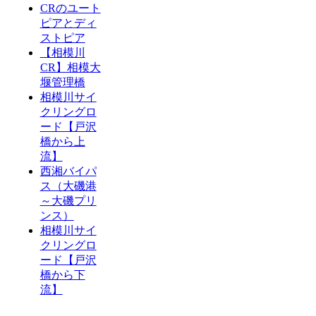
CRのユート
ピアとディ
ストピア
【相模川
CR】相模大
堰管理橋
相模川サイ
クリングロ
ード【戸沢
橋から上
流】
西湘バイパ
ス（大磯港
～大磯プリ
ンス）
相模川サイ
クリングロ
ード【戸沢
橋から下
流】