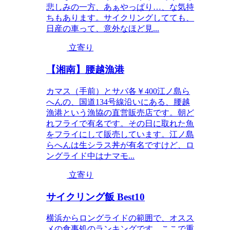
悲しみの一方、あぁやっぱり…、な気持
ちもあります。サイクリングしてても、
日産の車って、意外なほど見...
立寄り
【湘南】腰越漁港
カマス（手前）とサバ各￥400江ノ島ら
へんの、国道134号線沿いにある、腰越
漁港という漁協の直営販売店です。朝ど
れフライで有名です。その日に取れた魚
をフライにして販売しています。江ノ島
らへんは生シラス丼が有名ですけど、ロ
ングライド中はナマモ...
立寄り
サイクリング飯 Best10
横浜からロングライドの範囲で、オスス
メの食事処のランキングです。ここで重