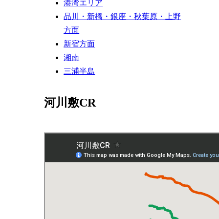
港湾エリア
品川・新橋・銀座・秋葉原・上野
方面
新宿方面
湘南
三浦半島
河川敷CR