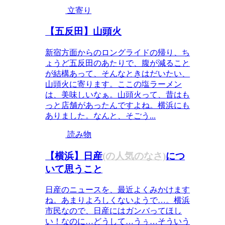
立寄り
【五反田】山頭火
新宿方面からのロングライドの帰り、ち
ょうど五反田のあたりで、腹が減ること
が結構あって、そんなときはだいたい、
山頭火に寄ります。ここの塩ラーメン
は、美味しいなぁ。山頭火って、昔はも
っと店舗があったんですよね。横浜にも
ありました。なんと、そごう...
読み物
【横浜】日産
(の人気のなさ)
につ
いて思うこと
日産のニュースを、最近よくみかけます
ね。あまりよろしくないようで…。横浜
市民なので、日産にはガンバってほし
い！なのに…どうして…うぅ…そういう