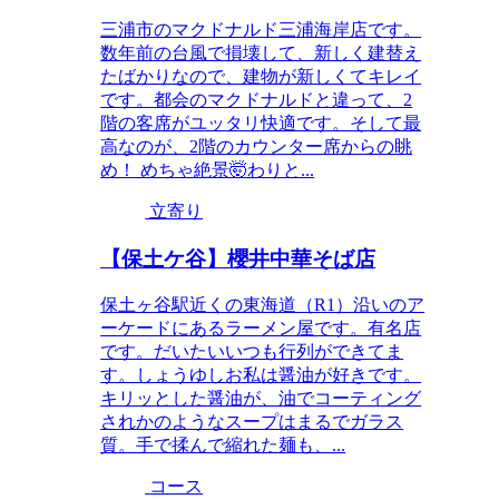
三浦市のマクドナルド三浦海岸店です。
数年前の台風で損壊して、新しく建替え
たばかりなので、建物が新しくてキレイ
です。都会のマクドナルドと違って、2
階の客席がユッタリ快適です。そして最
高なのが、2階のカウンター席からの眺
め！ めちゃ絶景🤯わりと...
立寄り
【保土ケ谷】櫻井中華そば店
保土ヶ谷駅近くの東海道（R1）沿いのア
ーケードにあるラーメン屋です。有名店
です。だいたいいつも行列ができてま
す。しょうゆしお私は醤油が好きです。
キリッとした醤油が、油でコーティング
されかのようなスープはまるでガラス
質。手で揉んで縮れた麺も、...
コース