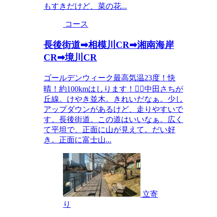
もすきだけど、菜の花...
コース
長後街道➡相模川CR➡湘南海岸
CR➡境川CR
ゴールデンウィーク最高気温23度！快
晴！約100kmはしります！🚴‍♂️中田さちが
丘線。けやき並木。きれいだなぁ。少し
アップダウンがあるけど、走りやすいで
す。長後街道。この道はいいなぁ。広く
て平坦で、正面に山が見えて。だい好
き。正面に富士山...
立寄
り