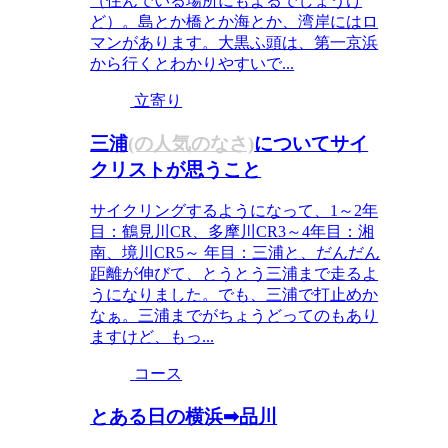
（住んでいる場所にもよるでしょうけ
ど）。島とか橋とか海とか、湾岸にはロ
マンがあります。大黒ふ頭は、第一京浜
から行くとわかりやすいで...
立寄り
三浦
(の人気のなさ)
についてサイ
クリストが思うこと
サイクリングするようになって、1～2年
目：鶴見川CR、多摩川CR3～4年目：湘
南、境川CR5～ 年目：三浦と、だんだん
距離が伸びて、とうとう三浦まで走るよ
うになりました。でも、三浦で打止めか
なぁ。三浦までがちょうどってのもあり
ますけど、もっ...
コース
とある日の横浜➡品川