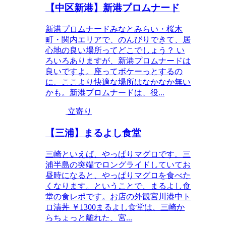
【中区新港】新港プロムナード
新港プロムナードみなとみらい・桜木
町・関内エリアで、のんびりできて、居
心地の良い場所ってどこでしょう？ い
ろいろありますが、新港プロムナードは
良いですよ。座ってボケーっとするの
に、ここより快適な場所はなかなか無い
かも。新港プロムナードは、役...
立寄り
【三浦】まるよし食堂
三崎といえば、やっぱりマグロです。三
浦半島の突端でロングライドしていてお
昼時になると、やっぱりマグロを食べた
くなります。ということで、まるよし食
堂の食レポです。お店の外観宮川港中ト
ロ漬丼 ￥1300まるよし食堂は、三崎か
らちょっと離れた、宮...