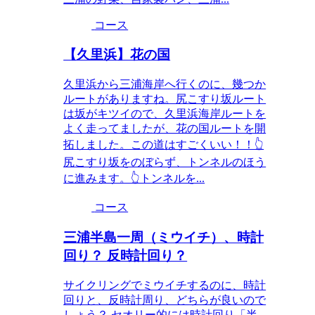
コース
【久里浜】花の国
久里浜から三浦海岸へ行くのに、幾つか
ルートがありますね。尻こすり坂ルート
は坂がキツイので、久里浜海岸ルートを
よく走ってましたが、花の国ルートを開
拓しました。この道はすごくいい！！👆
尻こすり坂をのぼらず、トンネルのほう
に進みます。👆トンネルを...
コース
三浦半島一周（ミウイチ）、時計
回り？ 反時計回り？
サイクリングでミウイチするのに、時計
回りと、反時計周り、どちらが良いので
しょう？ セオリー的には時計回り「半