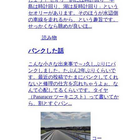
島は時計回り、湖は反時計回り」という
セオリーがあります。そのほうが水辺側
の車線を走れるから、という趣旨です。
せっかくなら眺めが良いほ...
読み物
パンクした話
こんな小さな出来事で～♪久しぶりにパ
ンクしました。たぶん2年ぶりくらいで
す。最近の投稿でたまにパンクしてくれ
ないと修理の仕方を忘れちゃうよぉ、な
んて心配してるくらいです。タイヤ
（Panaracer ツーキニスト）って書いてか
ら、割とすぐパン...
コー