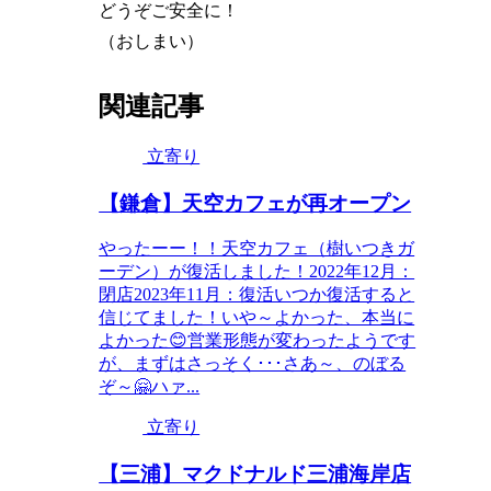
どうぞご安全に！
（おしまい）
関連記事
立寄り
【鎌倉】天空カフェが再オープン
やったーー！！天空カフェ（樹いつきガ
ーデン）が復活しました！2022年12月：
閉店2023年11月：復活いつか復活すると
信じてました！いや～よかった、本当に
よかった😊営業形態が変わったようです
が、まずはさっそく･･･さあ～、のぼる
ぞ～🤗ハァ...
立寄り
【三浦】マクドナルド三浦海岸店