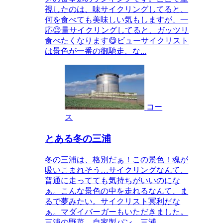
視したのは、味サイクリングしてると、
何を食べても美味しい気もしますが、一
応😉量サイクリングしてると、ガッツリ
食べたくなります😋ビューサイクリスト
は景色が一番の御馳走、な...
コー
ス
とある冬の三浦
冬の三浦は、格別だぁ！この景色！魂が
吸いこまれそう…サイクリングなんて、
普通に走ってても気持ちがいいのにな
ぁ。こんな景色の中を走れるなんて、ま
るで夢みたい。サイクリスト冥利だな
ぁ。マダイバーガーもいただきました。
三浦の野菜、自家製パン、三浦...