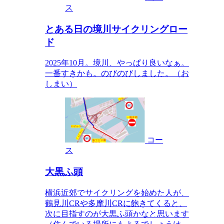
ス
とある日の境川サイクリングロー
ド
2025年10月。境川、やっぱり良いなぁ。
一番すきかも。のびのびしました。（お
しまい）
コー
ス
大黒ふ頭
横浜近郊でサイクリングを始めた人が、
鶴見川CRや多摩川CRに飽きてくると、
次に目指すのが大黒ふ頭かなと思います