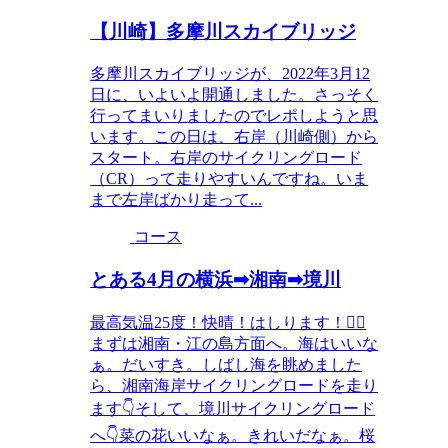
【川崎】多摩川スカイブリッジ
多摩川スカイブリッジが、2022年3月12
日に、いよいよ開通しました。さっそく
行ってまいりましたのでレポしようと思
います。この日は、右岸（川崎側）から
スタート。右岸のサイクリングロード
（CR）って走りやすいんですね。いま
まで左岸ばかり走って...
コース
とある4月の横浜➡湘南➡境川
最高気温25度！快晴！はしります！🚴‍♂️
まずは湘南・江の島方面へ。海はいいな
ぁ。だいすき。しばし海を眺めました
ら、湘南海岸サイクリングロードを走り
ます👇そして、境川サイクリングロード
へ👇菜の花いいなぁ。きれいだなぁ。桜