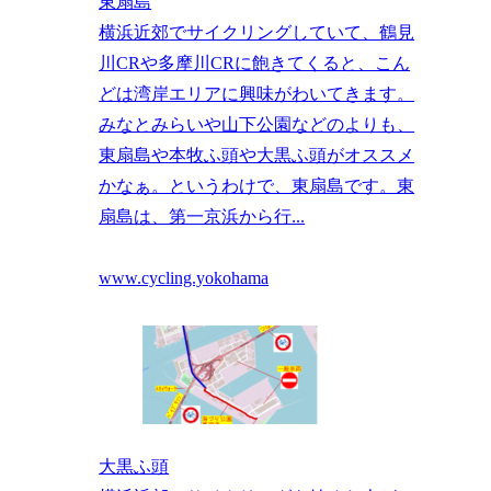
東扇島
横浜近郊でサイクリングしていて、鶴見
川CRや多摩川CRに飽きてくると、こん
どは湾岸エリアに興味がわいてきます。
みなとみらいや山下公園などのよりも、
東扇島や本牧ふ頭や大黒ふ頭がオススメ
かなぁ。というわけで、東扇島です。東
扇島は、第一京浜から行...
www.cycling.yokohama
大黒ふ頭