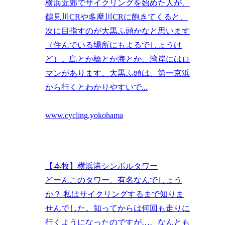
横浜近郊でサイクリングを始めた人が、
鶴見川CRや多摩川CRに飽きてくると、
次に目指すのが大黒ふ頭かなと思います
（住んでいる場所にもよるでしょうけ
ど）。島とか橋とか海とか、湾岸にはロ
マンがあります。大黒ふ頭は、第一京浜
から行くとわかりやすいで...
www.cycling.yokohama
【本牧】横浜港シンボルタワー
どーんこのタワー、有名なんでしょう
か？ 私はサイクリングするまで知りま
せんでした。知ってからは何回も走りに
行くようになったのですが…。なんとも