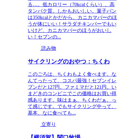
る…。低カロリー（70kcalくらい）、高
タンパク質。しかもおいしい。菓子パン
は350kcalとかだから、カニカマバーのほ
うが体にいい！サラダチキンバーでもい
いけど、カニカマバーのほうがおいし
い！セブンの...
読み物
サイクリングのおやつ：ちくわ
このごろは、ちくわもよく食べます。な
んてったって、コスパ最強！セブンイレ
ブンだと127円。ファミマだと121円。い
まどきのコンビニでこの価格はお買い得
感あります。味はまぁ、ちくわだぁ、っ
て感じです。でもサイクリング中って、
基本、なに食べても...
立寄り
【横須賀】関口牧場