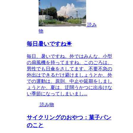
読み
物
毎日暑いですね☀
毎日、暑いですね。外ではみんな、小型
の扇風機を持ってますね。このごろは、
男性でも日傘をさしてます。不要不急の
外出はできるだけ避けましょうとか、外
での運動は、原則、中止や延期をしまし
ょうとか、夏は、迂闊うかつに出歩けな
い季節になってしまいまし...
読み物
サイクリングのおやつ：菓子パン
のこと