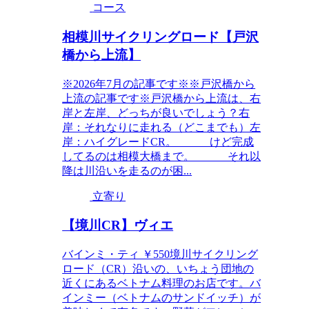
コース
相模川サイクリングロード【戸沢
橋から上流】
※2026年7月の記事です※※戸沢橋から
上流の記事です※戸沢橋から上流は、右
岸と左岸、どっちが良いでしょう？右
岸：それなりに走れる（どこまでも）左
岸：ハイグレードCR。 けど完成
してるのは相模大橋まで。 それ以
降は川沿いを走るのが困...
立寄り
【境川CR】ヴィエ
バインミ・ティ ￥550境川サイクリング
ロード（CR）沿いの、いちょう団地の
近くにあるベトナム料理のお店です。バ
インミー（ベトナムのサンドイッチ）が