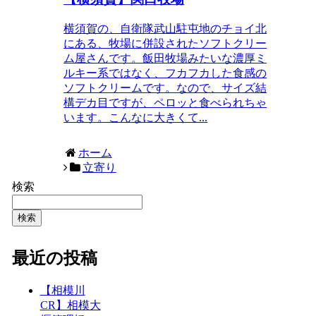
横須賀の、自衛隊武山駐屯地のチョイ北
にある、牧場に併設されたソフトクリー
ム屋さんです。飯田牧場みたいな濃厚ミ
ルキー系ではなく、フカフカした食感の
ソフトクリームです。なので、サイズ結
構デカ目ですが、ペロッと食べられちゃ
います。こんなに大きくて...
ホーム
立寄り
検索
検索
最近の投稿
【相模川
CR】相模大