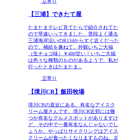
立寄り
【三浦】できたて屋
たまたまテレビ見てたらで紹介されてた
ので早速いってきました。普段よく通る
三浦海岸沿いのR134からすぐ近くだった
ので、補給を兼ねて。外観いちご大福
（生チョコ味）￥400甘い！いちご大福
は色々な種類のものがあるようで、私が
行ったときはたまたま...
立寄り
【境川CR】飯田牧場
境川CRの直近にある、有名なアイスク
リーム屋さんです。境川CR近郊には幾
つか有名なグルメスポットがありますけ
ど、その中で一番有名なんじゃないでし
ょうか。やっぱりサイクリングはアイス
クリームが食べたくなりますものね。ダ