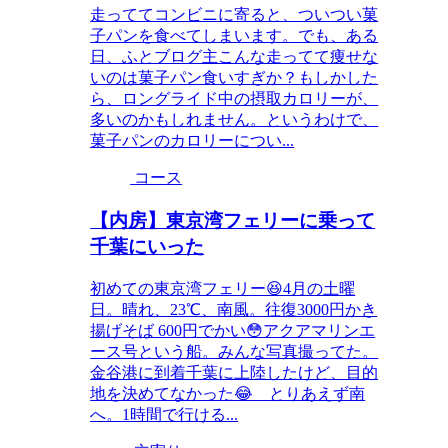
走っててコンビニに寄ると、ついつい菓
子パンを食べてしまいます。でも、ある
日、ふとブログ主こんな走ってて痩せな
いのは菓子パン食いすぎか？もしかした
ら、ロングライド中の摂取カロリーが、
多いのかもしれません。というわけで、
菓子パンのカロリーについ...
コース
【内房】東京湾フェリーに乗って
千葉にいった
初めての東京湾フェリー😆4月の土曜
日。晴れ、23℃、南風。往復3000円かき
揚げそば 600円でかい😳アクアマリンエ
ース号という船。みんな写真撮ってた。
金谷港に到着千葉に上陸したけど、目的
地を決めてなかった😂 とりあえず南
へ。1時間で行ける...