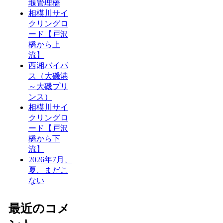
堰管理橋
相模川サイ
クリングロ
ード【戸沢
橋から上
流】
西湘バイパ
ス（大磯港
～大磯プリ
ンス）
相模川サイ
クリングロ
ード【戸沢
橋から下
流】
2026年7月、
夏、まだこ
ない
最近のコメ