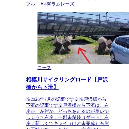
ブル ￥460ラムレーズ...
コース
相模川サイクリングロード【戸沢
橋から下流】
※2026年7月の記事です※※戸沢橋から
下流の記事です※戸沢橋から下流は、右
岸か、左岸か、どっちを走るのが良いで
しょう？右岸：一部未舗装（ダート）左
岸：新しくてキレイ（けど未完成）右岸