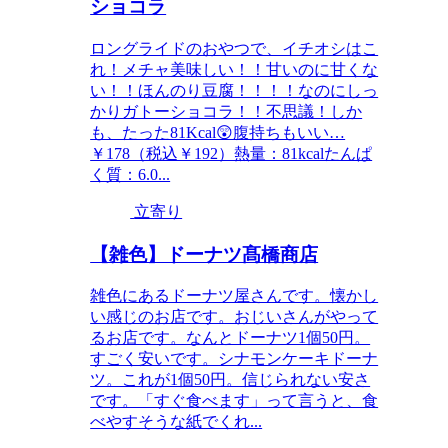
ショコラ
ロングライドのおやつで、イチオシはこ
れ！メチャ美味しい！！甘いのに甘くな
い！！ほんのり豆腐！！！！なのにしっ
かりガトーショコラ！！不思議！しか
も、たった81Kcal😲腹持ちもいい…
￥178（税込￥192）熱量：81kcalたんぱ
く質：6.0...
立寄り
【雑色】ドーナツ髙橋商店
雑色にあるドーナツ屋さんです。懐かし
い感じのお店です。おじいさんがやって
るお店です。なんとドーナツ1個50円。
すごく安いです。シナモンケーキドーナ
ツ。これが1個50円。信じられない安さ
です。「すぐ食べます」って言うと、食
べやすそうな紙でくれ...