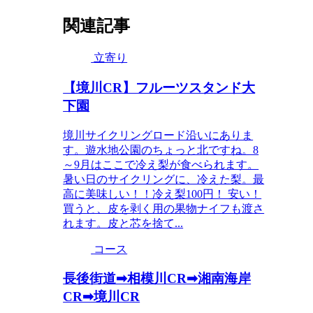
関連記事
立寄り
【境川CR】フルーツスタンド大
下園
境川サイクリングロード沿いにありま
す。遊水地公園のちょっと北ですね。8
～9月はここで冷え梨が食べられます。
暑い日のサイクリングに、冷えた梨。最
高に美味しい！！冷え梨100円！ 安い！
買うと、皮を剥く用の果物ナイフも渡さ
れます。皮と芯を捨て...
コース
長後街道➡相模川CR➡湘南海岸
CR➡境川CR