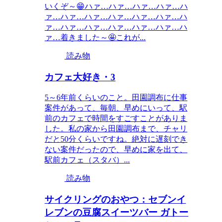
いくぞ～😁ハァ…ハァ…ハァ…ハァ…ハ
ァ…ハァ…ハァ…ハァ…ハァ…ハァ…ハ
ァ…ハァ…ハァ…ハァ…ハァ…ハァ…ハ
ァ…着きました～🤩これが...
読み物
カフェ大好き・3
5～6年前くらいのこと。田園調布に仕事
案件があって、毎朝、早めにいって、駅
前のカフェで時間をすごすことがありま
した。私の家から田園調布まで、チャリ
だと50分くらいですね。絶対に遅刻でき
ない案件だったので、早めに家を出て、
駅前カフェ（スタバ）...
読み物
サイクリングのおやつ：セブンイ
レブンの豆腐スイーツバー ガトー