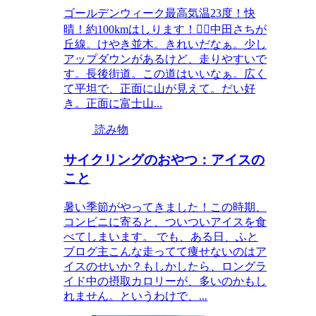
ゴールデンウィーク最高気温23度！快
晴！約100kmはしります！🚴‍♂️中田さちが
丘線。けやき並木。きれいだなぁ。少し
アップダウンがあるけど、走りやすいで
す。長後街道。この道はいいなぁ。広く
て平坦で、正面に山が見えて。だい好
き。正面に富士山...
読み物
サイクリングのおやつ：アイスの
こと
暑い季節がやってきました！この時期、
コンビニに寄ると、ついついアイスを食
べてしまいます。 でも、ある日、ふと
ブログ主こんな走ってて痩せないのはア
イスのせいか？もしかしたら、ロングラ
イド中の摂取カロリーが、多いのかもし
れません。というわけで、...