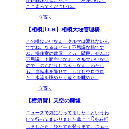
が正解かなぁ。ただ、、、左岸CRは、
ここ走ってくださいね...
立寄り
【相模川CR】相模大堰管理橋
この橋はいいなぁ！クルマは渡れないん
ですね。なるほどー！不思議な橋です
ね。操作室の建屋、メカ、階段。ぜんぶ
不思議！！面白いなぁ。クルマがいない
ので、のんびりしちゃうなぁ。わたし
も、自転車を降りて、しばしウロウロ
と。水流を眺めたり遠くを眺めた...
立寄り
【横須賀】天空の廃墟
ニュースで気になってました！というわ
けで行ってまいりました😄ここ👇を右折
しましたら、ひたすら登ります。さぁ～