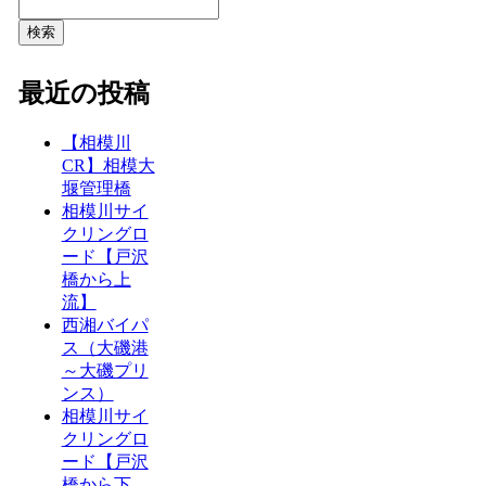
検索
最近の投稿
【相模川
CR】相模大
堰管理橋
相模川サイ
クリングロ
ード【戸沢
橋から上
流】
西湘バイパ
ス（大磯港
～大磯プリ
ンス）
相模川サイ
クリングロ
ード【戸沢
橋から下