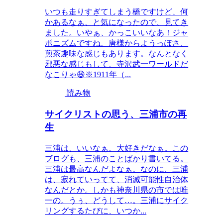
いつも走りすぎてしまう橋ですけど、何
かあるなぁ、と気になったので、見てき
ました。いやぁ、かっこいいなあ！ジャ
ポニズムですね。唐様からようっぽさ、
煎茶趣味な感じもあります。なんとなく
邪悪な感じもして、寺沢武一ワールドだ
なこりゃ😆※1911年（...
読み物
サイクリストの思う、三浦市の再
生
三浦は、いいなぁ。大好きだなぁ。この
ブログも、三浦のことばかり書いてる。
三浦は最高なんだよなぁ。なのに、三浦
は、寂れていってて、消滅可能性自治体
なんだとか。しかも神奈川県の市では唯
一の。うぅ、どうして…。三浦にサイク
リングするたびに、いつか...