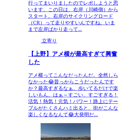
行ってまいりましたのでレポしようと思
います。この日は、右岸（川崎側）から
スタート。右岸のサイクリングロード
（CR）って走りやすいんですね。いま
まで左岸ばかり走って...
立寄り
【上野】アメ横が最高すぎて興奮
した
アメ横ってこんなだったんだ。全然しら
なかった😂昔っからこうだったんです
か？最高すぎるなぁ。歩いてるだけで楽
しいもん。はぁ～すごい、すごすぎる！
活気！熱気！元気！パワー！路上にテー
ブルがたくさんハミ出ると、街がこんな
楽しくなるなんて😂大発明だ...