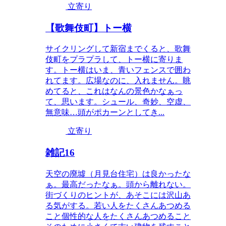
立寄り
【歌舞伎町】トー横
サイクリングして新宿までくると、歌舞
伎町をプラプラして、トー横に寄りま
す。トー横はいま、青いフェンスで囲わ
れてます。広場なのに、入れません。眺
めてると、これはなんの景色かなぁっ
て、思います。シュール、奇妙、空虚、
無意味…頭がポカーンとしてき...
立寄り
雑記16
天空の廃墟（月見台住宅）は良かったな
ぁ。最高だったなぁ。頭から離れない。
街づくりのヒントが、あそこには沢山あ
る気がする。若い人をたくさんあつめる
こと個性的な人をたくさんあつめること