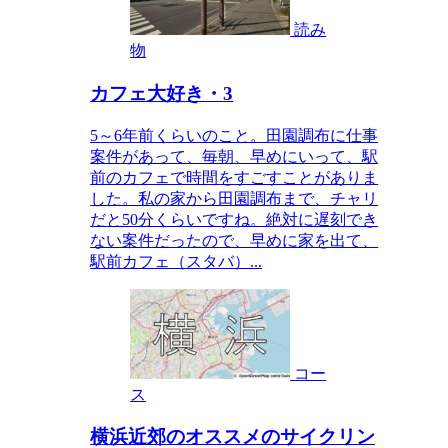
読み
物
カフェ大好き・3
5～6年前くらいのこと。田園調布に仕事
案件があって、毎朝、早めにいって、駅
前のカフェで時間をすごすことがありま
した。私の家から田園調布まで、チャリ
だと50分くらいですね。絶対に遅刻でき
ない案件だったので、早めに家を出て、
駅前カフェ（スタバ）...
コー
ス
横浜近郊のオススメのサイクリン