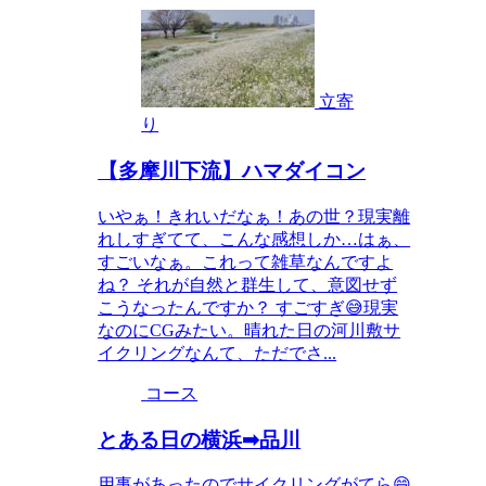
立寄
り
【多摩川下流】ハマダイコン
いやぁ！きれいだなぁ！あの世？現実離
れしすぎてて、こんな感想しか…はぁ、
すごいなぁ。これって雑草なんですよ
ね？ それが自然と群生して、意図せず
こうなったんですか？ すごすぎ😅現実
なのにCGみたい。晴れた日の河川敷サ
イクリングなんて、ただでさ...
コース
とある日の横浜➡品川
用事があったのでサイクリングがてら😄