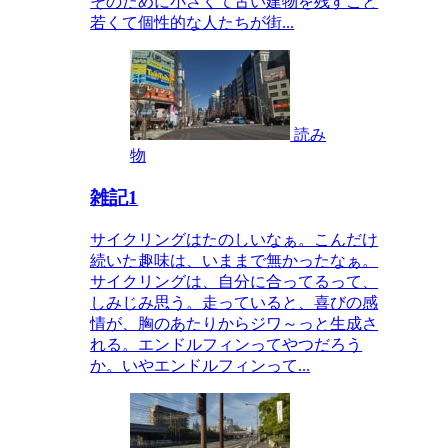
そのために小さくて古い建物を残すこと
若くて個性的な人たちが街...
読み
物
雑記1
サイクリングはたのしいなぁ。こんだけ
続いた趣味は、いままで無かったなぁ。
サイクリングは、自分に合ってるって、
しみじみ思う。走っていると、喜びの感
情が、胸のあたりからジワ～っと生成さ
れる。エンドルフィンってやつだろう
か。いやエンドルフィンって...