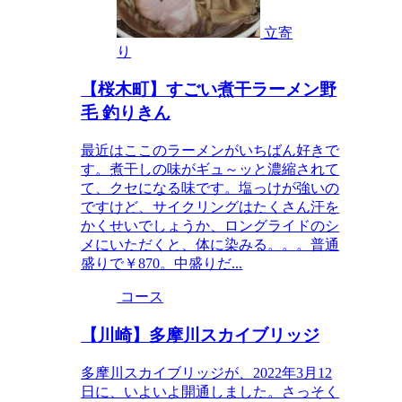
立寄
り
【桜木町】すごい煮干ラーメン野
毛 釣りきん
最近はここのラーメンがいちばん好きで
す。煮干しの味がギュ～ッと濃縮されて
て、クセになる味です。塩っけが強いの
ですけど、サイクリングはたくさん汗を
かくせいでしょうか、ロングライドのシ
メにいただくと、体に染みる。。。普通
盛りで￥870。中盛りだ...
コース
【川崎】多摩川スカイブリッジ
多摩川スカイブリッジが、2022年3月12
日に、いよいよ開通しました。さっそく