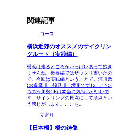
関連記事
コース
横浜近郊のオススメのサイクリン
グルート（実践編）
横浜は走るところがいっぱいあって飽き
ませんね。概要編ではザックリ書いたの
で、今回は実践編ということで。河川敷
CR多摩川、鶴見川、境川ですね。この3
つの河川敷CRは本当に気持ちがいいで
す。サイクリングの原点にして頂点とい
う感じがします。ここを...
立寄り
【日本橋】橋の鋳像