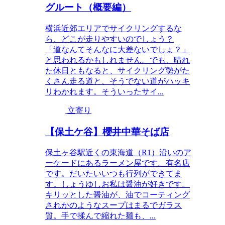
グルート（概要編）
横浜近郊エリアでサイクリングするな
ら、どこが走りやすいのでしょう？
「道なんてそんなに大差ないでしょ？」
と思われるかもしれません。でも、晴れ
た休日ともなると、サイクリング勢がた
くさん走る道と、そうでない道がハッキ
リわかれます。そういったサイ...
立寄り
【保土ケ谷】櫻井中華そば店
保土ヶ谷駅近くの東海道（R1）沿いのア
ーケードにあるラーメン屋です。有名店
です。だいたいいつも行列ができてま
す。しょうゆしお私は醤油が好きです。
キリッとした醤油が、油でコーティング
されかのようなスープはまるでガラス
質。手で揉んで縮れた麺も、...