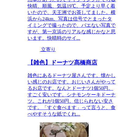
快晴、順風、気温19℃。予定より早く着
いたので、天王洲でお茶してました。横
浜から24km。写真は信号でとまったタ
イミングで撮ったので、バエない写真で
すが、第一京浜のリアルな感じかなと思
います。快晴時のサイ...
立寄り
【雑色】ドーナツ髙橋商店
雑色にあるドーナツ屋さんです。懐かし
い感じのお店です。おじいさんがやって
るお店です。なんとドーナツ1個50円。
すごく安いです。シナモンケーキドーナ
ツ。これが1個50円。信じられない安さ
です。「すぐ食べます」って言うと、食
べやすそうな紙でくれ...