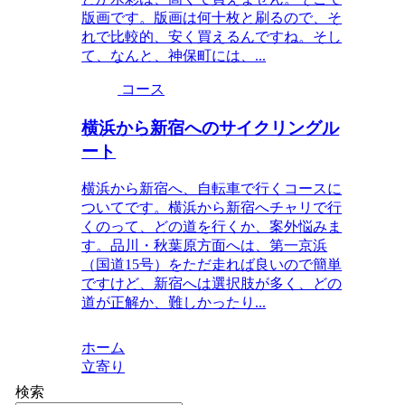
版画です。版画は何十枚と刷るので、そ
れで比較的、安く買えるんですね。そし
て、なんと、神保町には、...
コース
横浜から新宿へのサイクリングル
ート
横浜から新宿へ、自転車で行くコースに
ついてです。横浜から新宿へチャリで行
くのって、どの道を行くか、案外悩みま
す。品川・秋葉原方面へは、第一京浜
（国道15号）をただ走れば良いので簡単
ですけど、新宿へは選択肢が多く、どの
道が正解か、難しかったり...
ホーム
立寄り
検索