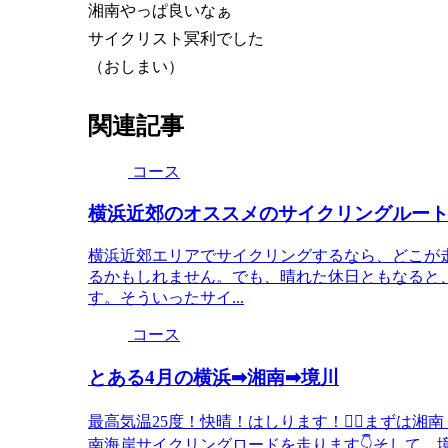
湘南やっぱ良いなぁ
サイクリスト冥利でした
（おしまい）
関連記事
コース
横浜近郊のオススメのサイクリングルー
横浜近郊エリアでサイクリングするなら、どこが
るかもしれません。でも、晴れた休日ともなると
す。そういったサイ...
コース
とある4月の横浜➡湘南➡境川
最高気温25度！快晴！はしります！🚴‍♂️まず
南海岸サイクリングロードを走ります👇そして、