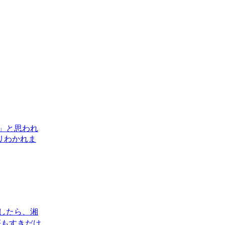
」と思われ
リわかれま
ましたら、湘
桜もすきだけ