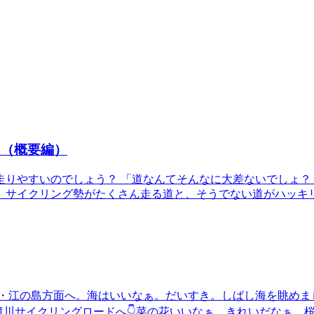
ト（概要編）
走りやすいのでしょう？ 「道なんてそんなに大差ないでしょ？
、サイクリング勢がたくさん走る道と、そうでない道がハッキ
は湘南・江の島方面へ。海はいいなぁ。だいすき。しばし海を眺め
境川サイクリングロードへ👇菜の花いいなぁ。きれいだなぁ。