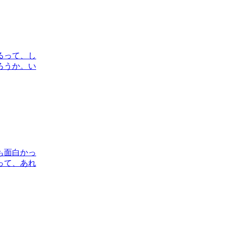
るって、し
ろうか。い
も面白かっ
って、あれ