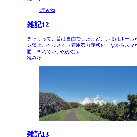
読み物
雑記12
チャリって、昔は自由でしたけど、いまはルール
ン禁止、ヘルメット着用努力義務化、ながらスマ
面、それでいいのかなぁ...
読み物
雑記13