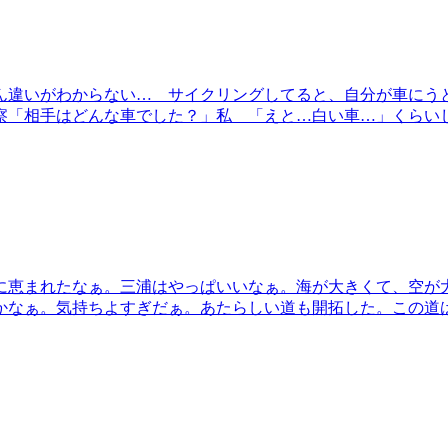
ん違いがわからない… サイクリングしてると、自分が車にう
察「相手はどんな車でした？」私 「えと…白い車…」くらい
に恵まれたなぁ。三浦はやっぱいいなぁ。海が大きくて、空が
かなぁ。気持ちよすぎだぁ。あたらしい道も開拓した。この道