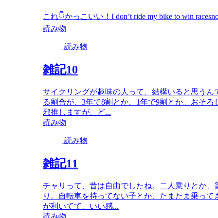
これ👇かっこいい！I don’t ride my bike to win racesnor do I ri
読み物
読み物
雑記10
サイクリングが趣味の人って、結構いると思うん
る割合が、3年で8割とか、1年で9割とか。おそ
邪推しますが、ど...
読み物
読み物
雑記11
チャリって、昔は自由でしたね。二人乗りとか、
り。自転車を持ってない子とか、たまたま乗って
が利いてて、いい感...
読み物