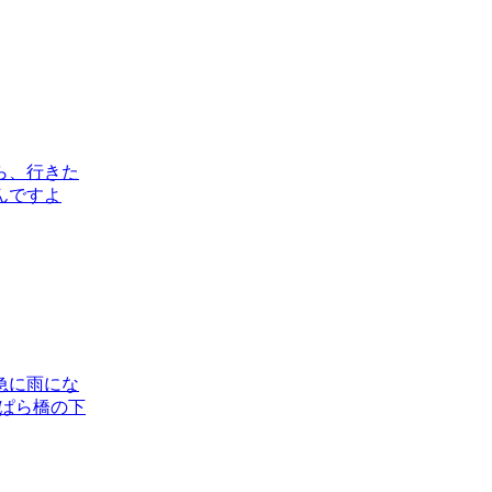
ら、行きた
んですよ
急に雨にな
ぱら橋の下