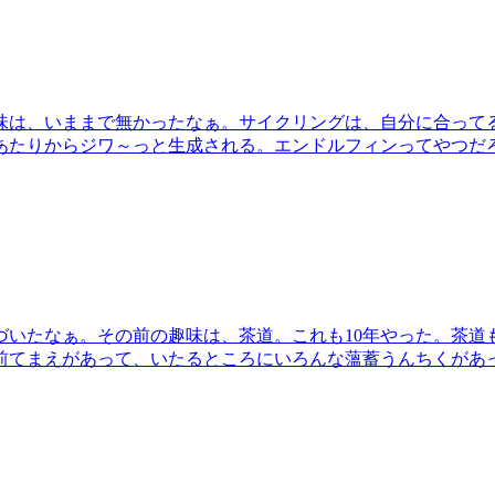
味は、いままで無かったなぁ。サイクリングは、自分に合って
あたりからジワ～っと生成される。エンドルフィンってやつだ
づいたなぁ。その前の趣味は、茶道。これも10年やった。茶道
前てまえがあって、いたるところにいろんな薀蓄うんちくがあ