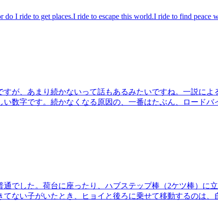
de to get places.I ride to escape this world.I ride to find peace w.
ですが、あまり続かないって話もあるみたいですね。一説によ
ろしい数字です。続かなくなる原因の、一番はたぶん、ロードバ
普通でした。荷台に座ったり、ハブステップ棒（2ケツ棒）に
きてない子がいたとき、ヒョイと後ろに乗せて移動するのは、