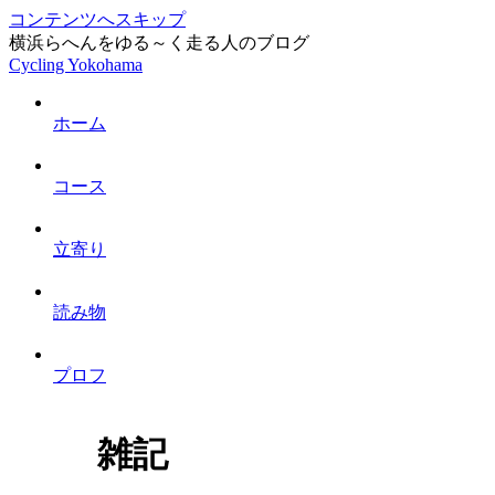
コンテンツへスキップ
横浜らへんをゆる～く走る人のブログ
Cycling Yokohama
ホーム
コース
立寄り
読み物
プロフ
雑記