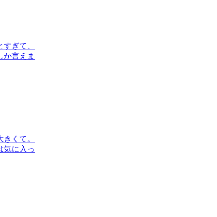
とすぎて、
しか言えま
大きくて。
は気に入っ