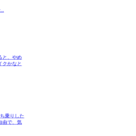
..
ると、やめ
イクかなと
立ち乗りした
自由で、気