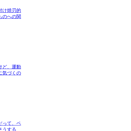
付け焼刃的
ものへの関
けど、運動
に気づくの
だって、ペ
そうする