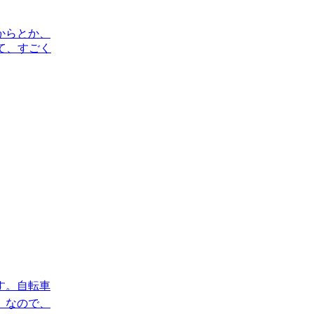
からとか、
て、すごく
す。自転車
。なので、