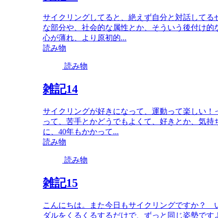
サイクリングしてると、絶えず自分と対話してる
な部分や、社会的な属性とか、そういう後付け的
心が薄れ、より原初的...
読み物
読み物
雑記14
サイクリングが好きになって、運動って楽しい！
って、苦手とかどうでもよくて、好きとか、気持
に、40年もかかって...
読み物
読み物
雑記15
こんにちは。また今日もサイクリングですか？ 
ダルをくるくるするだけで、ずっと同じ姿勢です