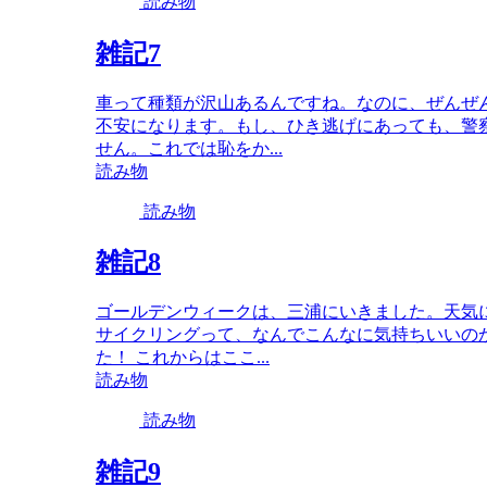
読み物
雑記7
車って種類が沢山あるんですね。なのに、ぜんぜ
不安になります。もし、ひき逃げにあっても、警
せん。これでは恥をか...
読み物
読み物
雑記8
ゴールデンウィークは、三浦にいきました。天気
サイクリングって、なんでこんなに気持ちいいの
た！ これからはここ...
読み物
読み物
雑記9