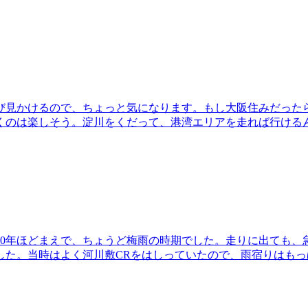
び見かけるので、ちょっと気になります。もし大阪住みだった
くのは楽しそう。淀川をくだって、港湾エリアを走れば行ける
10年ほどまえで、ちょうど梅雨の時期でした。走りに出ても、
した。当時はよく河川敷CRをはしっていたので、雨宿りはもっ